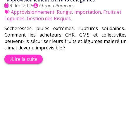
Date
Publié
9 déc. 2025
Chrono Primeurs
:
Tags
par
Approvisionnement
,
Rungis
,
Importation
,
Fruits et
:
Légumes
,
Gestion des Risques
Sécheresses, pluies extrêmes, ruptures soudaines...
Comment les acheteurs CHR, GMS et collectivités
peuvent-ils sécuriser leurs fruits et légumes malgré un
climat devenu imprévisible ?
Lire la suite