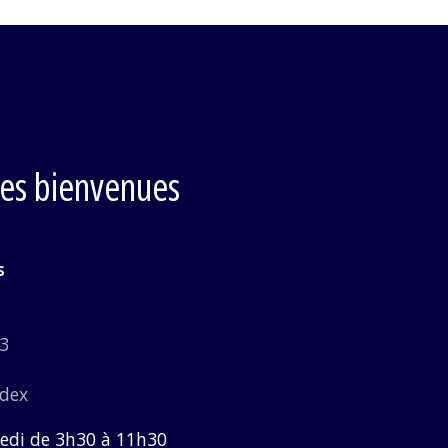
les bienvenues
s
B3
edex
edi de 3h30 à 11h30