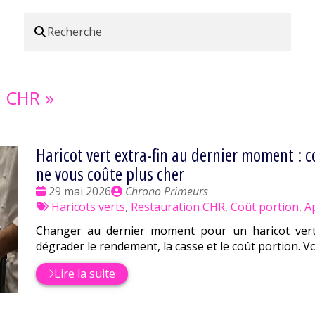
n CHR
»
Haricot vert extra-fin au dernier moment :
ne vous coûte plus cher
Date
Publié
29 mai 2026
Chrono Primeurs
:
Tags
par
Haricots verts
,
Restauration CHR
,
Coût portion
,
A
:
Changer au dernier moment pour un haricot vert e
dégrader le rendement, la casse et le coût portion. V
Lire la suite