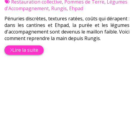
:
Tags
par
Restauration collective
,
Pommes de Terre
,
Légumes
:
d'Accompagnement
,
Rungis
,
Ehpad
Pénuries discrètes, textures ratées, coûts qui dérapent :
dans les cantines et Ehpad, la purée et les légumes
d'accompagnement sont devenus le maillon faible. Voici
comment reprendre la main depuis Rungis.
Lire la suite