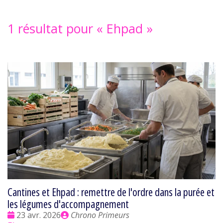
1 résultat pour «
Ehpad
»
Cantines et Ehpad : remettre de l'ordre dans la purée et
les légumes d'accompagnement
Date
Publié
23 avr. 2026
Chrono Primeurs