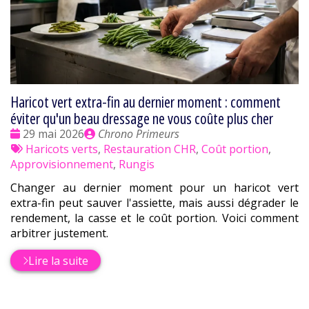
Haricot vert extra-fin au dernier moment : comment
éviter qu'un beau dressage ne vous coûte plus cher
Date
Publié
29 mai 2026
Chrono Primeurs
:
Tags
par
Haricots verts
,
Restauration CHR
,
Coût portion
,
:
Approvisionnement
,
Rungis
Changer au dernier moment pour un haricot vert
extra-fin peut sauver l'assiette, mais aussi dégrader le
rendement, la casse et le coût portion. Voici comment
arbitrer justement.
Lire la suite