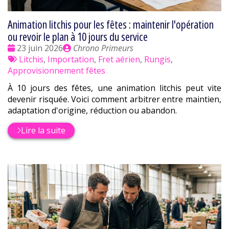
Animation litchis pour les fêtes : maintenir l'opération
ou revoir le plan à 10 jours du service
Date
Publié
23 juin 2026
Chrono Primeurs
:
Tags
par
Litchis
,
Importation
,
Fret aérien
,
Rungis
,
:
Approvisionnement fêtes
À 10 jours des fêtes, une animation litchis peut vite
devenir risquée. Voici comment arbitrer entre maintien,
adaptation d'origine, réduction ou abandon.
Lire la suite