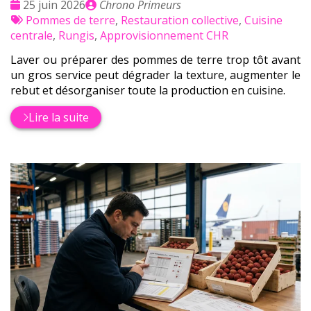
Date
Publié
25 juin 2026
Chrono Primeurs
:
Tags
par
Pommes de terre
,
Restauration collective
,
Cuisine
:
centrale
,
Rungis
,
Approvisionnement CHR
Laver ou préparer des pommes de terre trop tôt avant
un gros service peut dégrader la texture, augmenter le
rebut et désorganiser toute la production en cuisine.
Lire la suite