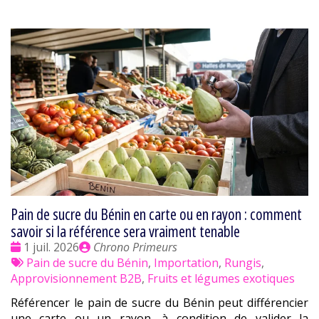
Pain de sucre du Bénin en carte ou en rayon : comment
savoir si la référence sera vraiment tenable
Date
Publié
1 juil. 2026
Chrono Primeurs
:
Tags
par
Pain de sucre du Bénin
,
Importation
,
Rungis
,
:
Approvisionnement B2B
,
Fruits et légumes exotiques
Référencer le pain de sucre du Bénin peut différencier
une carte ou un rayon, à condition de valider la