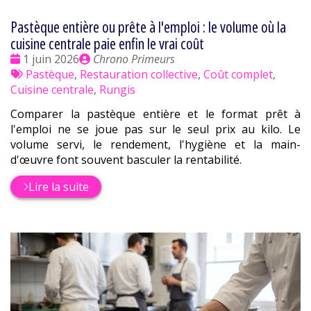
Pastèque entière ou prête à l'emploi : le volume où la
cuisine centrale paie enfin le vrai coût
Date
Publié
1 juin 2026
Chrono Primeurs
:
Tags
par
Pastèque
,
Restauration collective
,
Coût complet
,
:
Cuisine centrale
,
Rungis
Comparer la pastèque entière et le format prêt à
l'emploi ne se joue pas sur le seul prix au kilo. Le
volume servi, le rendement, l'hygiène et la main-
d'œuvre font souvent basculer la rentabilité.
Lire la suite