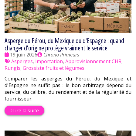
Asperge du Pérou, du Mexique ou d'Espagne : quand
changer d'origine protège vraiment le service
Date
Publié
19 juin 2026
Chrono Primeurs
:
Tags
par
Asperges
,
Importation
,
Approvisionnement CHR
,
:
Rungis
,
Grossiste fruits et légumes
Comparer les asperges du Pérou, du Mexique et
d'Espagne ne suffit pas : le bon arbitrage dépend du
service, du calibre, du rendement et de la régularité du
fournisseur.
Lire la suite