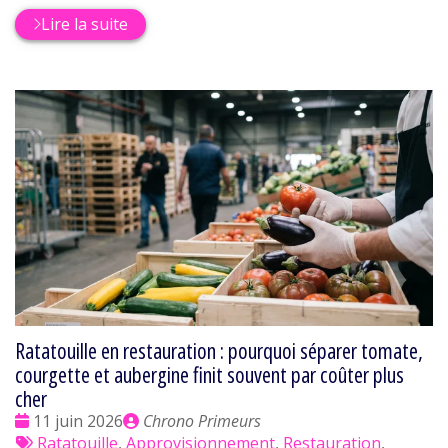
Lire la suite
Ratatouille en restauration : pourquoi séparer tomate,
courgette et aubergine finit souvent par coûter plus
cher
Date
Publié
11 juin 2026
Chrono Primeurs
:
Tags
par
Ratatouille
,
Approvisionnement
,
Restauration
,