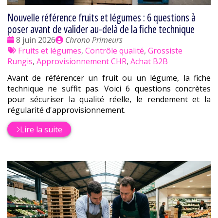
Nouvelle référence fruits et légumes : 6 questions à
poser avant de valider au-delà de la fiche technique
Date
Publié
8 juin 2026
Chrono Primeurs
:
Tags
par
Fruits et légumes
,
Contrôle qualité
,
Grossiste
:
Rungis
,
Approvisionnement CHR
,
Achat B2B
Avant de référencer un fruit ou un légume, la fiche
technique ne suffit pas. Voici 6 questions concrètes
pour sécuriser la qualité réelle, le rendement et la
régularité d'approvisionnement.
Lire la suite