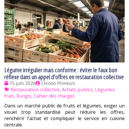
Légume irrégulier mais conforme : éviter le faux bon
réflexe dans un appel d'offres en restauration collective
Date
Publié
15 juin 2026
Chrono Primeurs
:
Tags
par
Restauration collective
,
Achats publics
,
Légumes
:
frais
,
Rungis
,
Cahier des charges
Dans un marché public de fruits et légumes, exiger un
visuel trop standardisé peut réduire les offres,
renchérir l'achat et compliquer le service en cuisine
centrale.