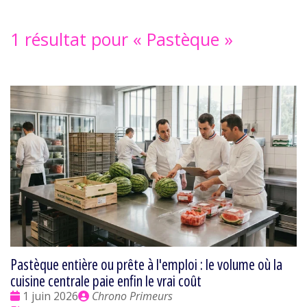
1 résultat pour «
Pastèque
»
Pastèque entière ou prête à l'emploi : le volume où la
cuisine centrale paie enfin le vrai coût
Date
Publié
1 juin 2026
Chrono Primeurs