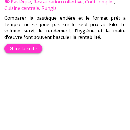
:
Tags
par
Pastèque
,
Restauration collective
,
Coût complet
,
:
Cuisine centrale
,
Rungis
Comparer la pastèque entière et le format prêt à
l'emploi ne se joue pas sur le seul prix au kilo. Le
volume servi, le rendement, l'hygiène et la main-
d'œuvre font souvent basculer la rentabilité.
Lire la suite