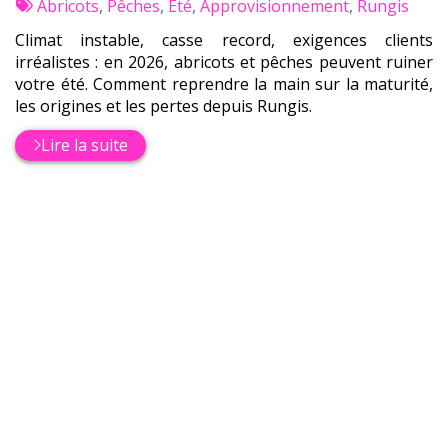
:
Tags
par
Abricots
,
Pêches
,
Été
,
Approvisionnement
,
Rungis
:
Climat instable, casse record, exigences clients
irréalistes : en 2026, abricots et pêches peuvent ruiner
votre été. Comment reprendre la main sur la maturité,
les origines et les pertes depuis Rungis.
Lire la suite