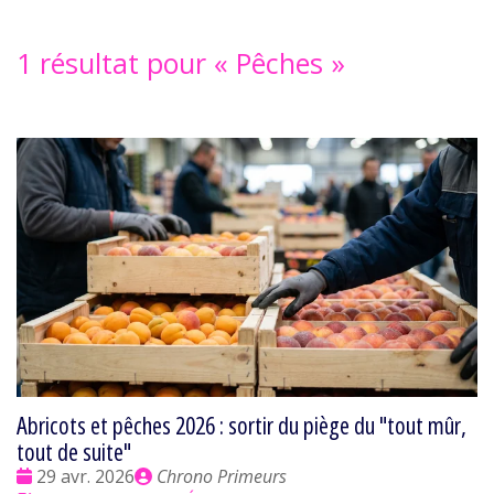
1 résultat pour «
Pêches
»
Abricots et pêches 2026 : sortir du piège du "tout mûr,
tout de suite"
Date
Publié
29 avr. 2026
Chrono Primeurs