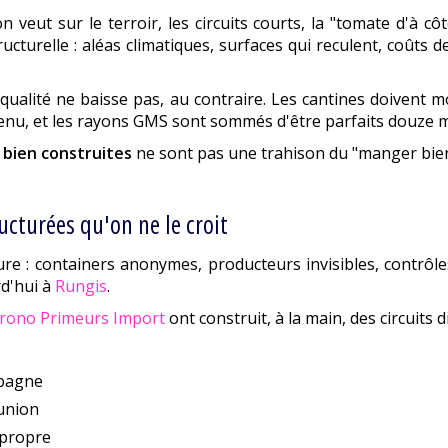
 veut sur le terroir, les circuits courts, la "tomate d'à c
ructurelle : aléas climatiques, surfaces qui reculent, coûts
e qualité ne baisse pas, au contraire. Les cantines doivent
menu, et les rayons GMS sont sommés d'être parfaits douze 
 bien construites
ne sont pas une trahison du "manger bien".
ructurées qu'on ne le croit
re : containers anonymes, producteurs invisibles, contrôle
rd'hui à
Rungis
.
rono Primeurs Import
ont construit, à la main, des circuits 
spagne
éunion
 propre