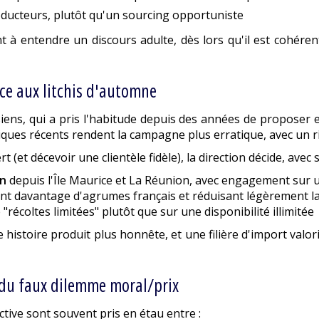
roducteurs, plutôt qu'un sourcing opportuniste
à entendre un discours adulte, dès lors qu'il est cohérent. 
ace aux litchis d'automne
siens, qui a pris l'habitude depuis des années de proposer 
istiques récents rendent la campagne plus erratique, avec un r
(et décevoir une clientèle fidèle), la direction décide, avec 
on
depuis l'Île Maurice et La Réunion, avec engagement sur
nt davantage d'agrumes français et réduisant légèrement la p
écoltes limitées" plutôt que sur une disponibilité illimitée
 histoire produit plus honnête, et une filière d'import valori
ir du faux dilemme moral/prix
ctive sont souvent pris en étau entre :