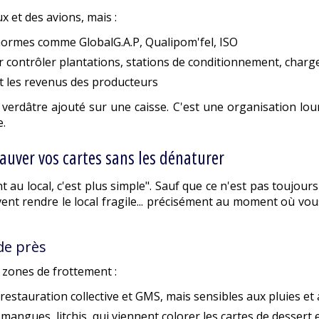
 et des avions, mais :
normes comme GlobalG.A.P, Qualipom'fel, ISO
our contrôler plantations, stations de conditionnement, char
nt les revenus des producteurs
 verdâtre ajouté sur une caisse. C'est une organisation lou
e.
auver vos cartes sans les dénaturer
nt au local, c'est plus simple". Sauf que ce n'est pas toujours
uvent rendre le local fragile... précisément au moment où vo
 de près
 zones de frottement :
 restauration collective et GMS, mais sensibles aux pluies e
 mangues, litchis, qui viennent colorer les cartes de dessert e