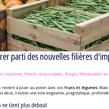
er parti des nouvelles filières d'i
on
,
Automne
,
Filières responsables
,
Rungis
,
Restauration et c
t
revient à jouer au poker avec vos
fruits et légumes
. Mai
 les deux, il existe une voie exigeante, pragmatique, profon
 ne tient plus debout