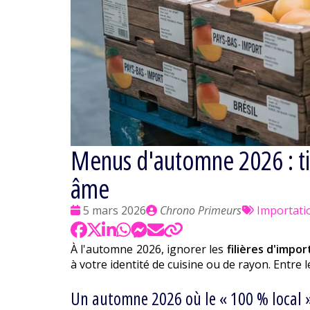
Menus d'automne 2026 : tir
âme
Date
Publié
Tags
5 mars 2026
Chrono Primeurs
Importati
:
par
:
À l'automne 2026, ignorer les
filières d'impor
à votre identité de cuisine ou de rayon. Entre
Un automne 2026 où le « 100 % local »