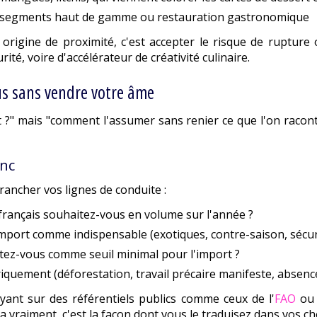
 segments haut de gamme ou restauration gastronomique
rigine de proximité, c'est accepter le risque de rupture ou
rité, voire d'accélérateur de créativité culinaire.
s sans vendre votre âme
rt ?" mais "comment l'assumer sans renier ce que l'on racon
anc
rancher vos lignes de conduite :
rançais souhaitez-vous en volume sur l'année ?
mport comme indispensable (exotiques, contre-saison, sécur
tez-vous comme seuil minimal pour l'import ?
quement (déforestation, travail précaire manifeste, absence 
yant sur des référentiels publics comme ceux de l'
FAO
ou 
a vraiment, c'est la façon dont vous le traduisez dans vos ch