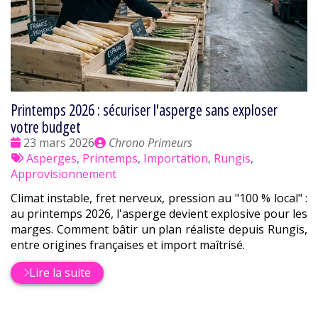
Printemps 2026 : sécuriser l'asperge sans exploser
votre budget
Date
Publié
23 mars 2026
Chrono Primeurs
:
Tags
par
Asperges
,
Printemps
,
Importation
,
Rungis
,
:
Approvisionnement
Climat instable, fret nerveux, pression au "100 % local" :
au printemps 2026, l'asperge devient explosive pour les
marges. Comment bâtir un plan réaliste depuis Rungis,
entre origines françaises et import maîtrisé.
Lire la suite