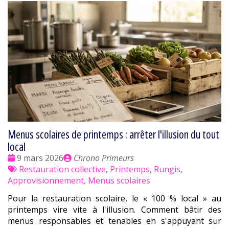
Menus scolaires de printemps : arrêter l'illusion du tout
local
Date
Publié
9 mars 2026
Chrono Primeurs
:
Tags
par
Restauration collective
,
Printemps
,
Rungis
,
:
Approvisionnement
,
Menus scolaires
Pour la restauration scolaire, le « 100 % local » au
printemps vire vite à l'illusion. Comment bâtir des
menus responsables et tenables en s'appuyant sur