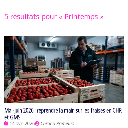
5 résultats pour «
Printemps
»
Mai-juin 2026 : reprendre la main sur les fraises en CHR
et GMS
Date
Publié
14 avr. 2026
Chrono Primeurs