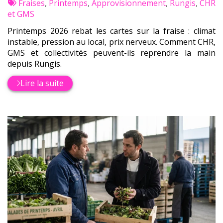
:
Tags
par
Fraises
,
Printemps
,
Approvisionnement
,
Rungis
,
CHR
:
et GMS
Printemps 2026 rebat les cartes sur la fraise : climat
instable, pression au local, prix nerveux. Comment CHR,
GMS et collectivités peuvent-ils reprendre la main
depuis Rungis.
Lire la suite