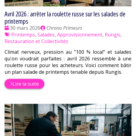
Avril 2026 : arrêter la roulette russe sur les salades de
printemps
Date
Publié
30 mars 2026
Chrono Primeurs
:
Tags
par
Printemps
,
Salades
,
Approvisionnement
,
Rungis
,
:
Restauration et Collectivités
Climat nerveux, pression au "100 % local" et salades
qu'on voudrait parfaites : avril 2026 ressemble à une
roulette russe pour les acheteurs. Voici comment bâtir
un plan salade de printemps tenable depuis Rungis.
Lire la suite