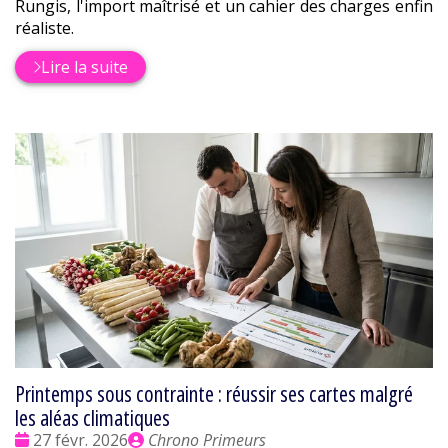
Rungis, l'import maîtrisé et un cahier des charges enfin
réaliste.
Lire la suite
Printemps sous contrainte : réussir ses cartes malgré
les aléas climatiques
Date
Publié
27 févr. 2026
Chrono Primeurs