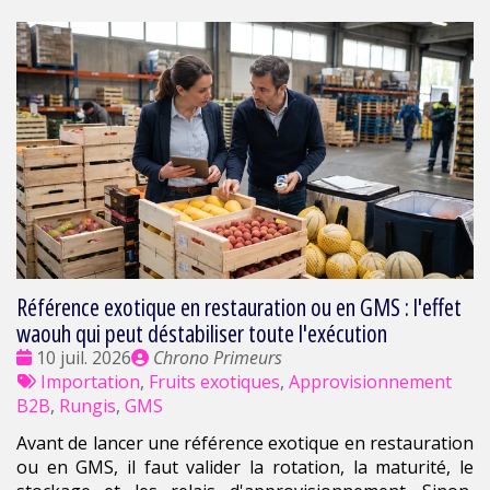
Référence exotique en restauration ou en GMS : l'effet
waouh qui peut déstabiliser toute l'exécution
Date
Publié
10 juil. 2026
Chrono Primeurs
:
Tags
par
Importation
,
Fruits exotiques
,
Approvisionnement
:
B2B
,
Rungis
,
GMS
Avant de lancer une référence exotique en restauration
ou en GMS, il faut valider la rotation, la maturité, le