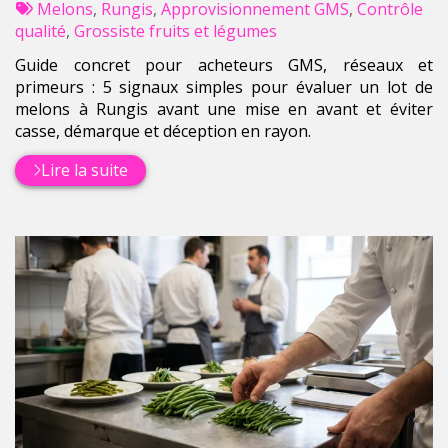
:
Tags
par
Melons
,
Rungis
,
Approvisionnement GMS
,
Contrôle
:
qualité
,
Grossiste fruits et légumes
Guide concret pour acheteurs GMS, réseaux et
primeurs : 5 signaux simples pour évaluer un lot de
melons à Rungis avant une mise en avant et éviter
casse, démarque et déception en rayon.
Lire la suite