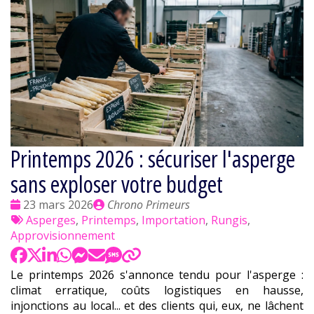
Printemps 2026 : sécuriser l'asperge
sans exploser votre budget
Date
Publié
23 mars 2026
Chrono Primeurs
:
Tags
par
Asperges
,
Printemps
,
Importation
,
Rungis
,
:
Approvisionnement
Le printemps 2026 s'annonce tendu pour l'asperge :
climat erratique, coûts logistiques en hausse,
injonctions au local... et des clients qui, eux, ne lâchent