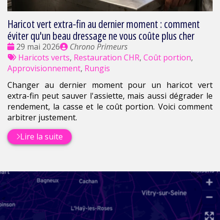
Haricot vert extra-fin au dernier moment : comment
éviter qu'un beau dressage ne vous coûte plus cher
Date
Publié
29 mai 2026
Chrono Primeurs
:
Tags
par
Haricots verts
,
Restauration CHR
,
Coût portion
,
:
Approvisionnement
,
Rungis
Changer au dernier moment pour un haricot vert
extra-fin peut sauver l'assiette, mais aussi dégrader le
rendement, la casse et le coût portion. Voici comment
arbitrer justement.
Lire la suite