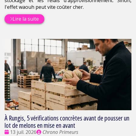
stockage et les relais d'approvisionnement. Sinon,
l'effet waouh peut vite coûter cher.
Lire la suite
À Rungis, 5 vérifications concrètes avant de pousser un
lot de melons en mise en avant
Date
Publié
13 juil. 2026
Chrono Primeurs