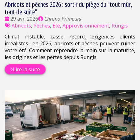
Abricots et pêches 2026 : sortir du piège du "tout mûr,
tout de suite"
Date
Publié
29 avr. 2026
Chrono Primeurs
:
Tags
par
Abricots
,
Pêches
,
Été
,
Approvisionnement
,
Rungis
:
Climat instable, casse record, exigences clients
irréalistes : en 2026, abricots et pêches peuvent ruiner
votre été. Comment reprendre la main sur la maturité,
les origines et les pertes depuis Rungis.
Lire la suite