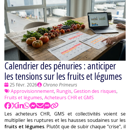
Calendrier des pénuries : anticiper
les tensions sur les fruits et légumes
Date
Publié
25 févr. 2026
Chrono Primeurs
:
Tags
par
Approvisionnement
,
Rungis
,
Gestion des risques
,
:
Fruits et légumes
,
Acheteurs CHR et GMS
Les acheteurs CHR, GMS et collectivités voient se
multiplier les ruptures et les hausses soudaines sur les
fruits et légumes
. Plutôt que de subir chaque "crise", il