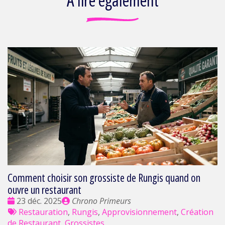
À lire également
Comment choisir son grossiste de Rungis quand on
ouvre un restaurant
Date
Publié
23 déc. 2025
Chrono Primeurs
:
Tags
par
Restauration
,
Rungis
,
Approvisionnement
,
Création
:
de Restaurant
,
Grossistes