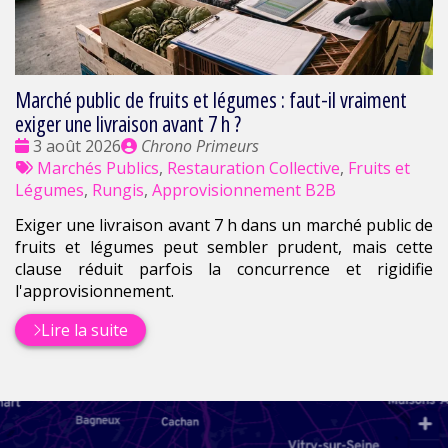
Marché public de fruits et légumes : faut-il vraiment
exiger une livraison avant 7 h ?
Date
Publié
3 août 2026
Chrono Primeurs
:
Tags
par
Marchés Publics
,
Restauration Collective
,
Fruits et
:
Légumes
,
Rungis
,
Approvisionnement B2B
Exiger une livraison avant 7 h dans un marché public de
fruits et légumes peut sembler prudent, mais cette
clause réduit parfois la concurrence et rigidifie
l'approvisionnement.
Lire la suite