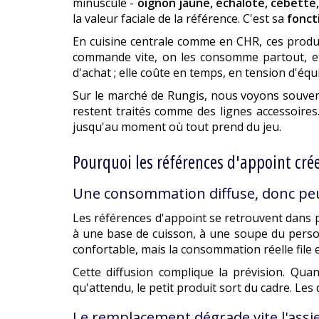
minuscule -
oignon jaune, échalote, cébette, p
la valeur faciale de la référence. C'est sa
fonct
En cuisine centrale comme en CHR, ces produi
commande vite, on les consomme partout, et o
d'achat ; elle coûte en temps, en tension d'éq
Sur le marché de Rungis, nous voyons souven
restent traités comme des lignes accessoires
jusqu'au moment où tout prend du jeu.
Pourquoi les références d'appoint crée
Une consommation diffuse, donc peu
Les références d'appoint se retrouvent dans p
à une base de cuisson, à une soupe du personn
confortable, mais la consommation réelle file e
Cette diffusion complique la prévision. Qu
qu'attendu, le petit produit sort du cadre. Le
Le remplacement dégrade vite l'assi