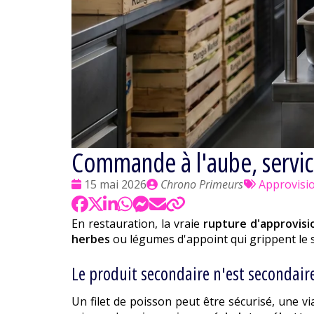
Commande à l'aube, service 
Date
Publié
Tags
15 mai 2026
Chrono Primeurs
Approvisi
:
par
:
En restauration, la vraie
rupture d'approvis
herbes
ou légumes d'appoint qui grippent le se
Le produit secondaire n'est secondai
Un filet de poisson peut être sécurisé, une v