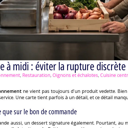
à midi : éviter la rupture discrète
onnement
,
Restauration
,
Oignons et échalotes
,
Cuisine cent
ionnement
ne vient pas toujours d'un produit vedette. Bien
rvice. Une carte tient parfois à un détail, et ce détail man
re que sur le bon de commande
iande aussi, un dessert signature également. Pourtant, au 