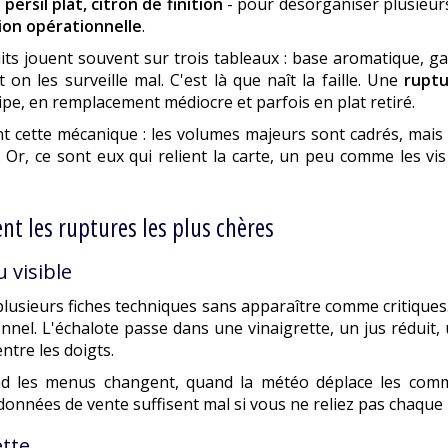
ersil plat, citron de finition
- pour désorganiser plusieurs
ion opérationnelle
.
ts jouent souvent sur trois tableaux : base aromatique, gar
n les surveille mal. C'est là que naît la faille. Une
ruptu
uipe, en remplacement médiocre et parfois en plat retiré.
t cette mécanique : les volumes majeurs sont cadrés, mais
. Or, ce sont eux qui relient la carte, un peu comme les vi
nt les ruptures les plus chères
 visible
lusieurs fiches techniques sans apparaître comme critiques
el. L'échalote passe dans une vinaigrette, un jus réduit, un
ntre les doigts.
and les menus changent, quand la météo déplace les comm
s données de vente suffisent mal si vous ne reliez pas chaqu
ette