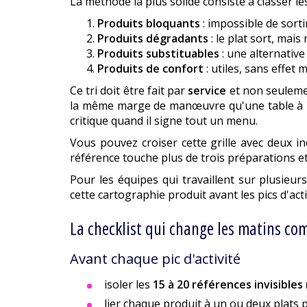
La méthode la plus solide consiste à classer l
Produits bloquants
: impossible de sortir
Produits dégradants
: le plat sort, mais
Produits substituables
: une alternative
Produits de confort
: utiles, sans effet 
Ce tri doit être fait par
service
et non seulemen
la même marge de manœuvre qu'une table à l'a
critique quand il signe tout un menu.
Vous pouvez croiser cette grille avec deux in
référence touche plus de trois préparations et
Pour les équipes qui travaillent sur plusieur
cette cartographie produit avant les pics d'acti
La checklist qui change les matins co
Avant chaque pic d'activité
isoler les
15 à 20 références invisible
lier chaque produit à un ou deux plats p