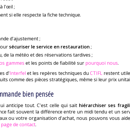
 l'œil ;
nt si elle respecte la fiche technique.
nde d'ajustement ;
pour
sécuriser le service en restauration
;
de la météo et des réservations tardives ;
os gammes
et les points de fiabilité sur
pourquoi nous
.
es d'
Interfel
et les repères techniques du
CTIFL
restent utile
oduits comme des pièces stratégiques, même si leur prix unitai
commande bien pensée
i anticipe tout. C'est celle qui sait
hiérarchiser ses fragil
nce fait souvent la différence entre un midi tendu et un ser
aux ou votre organisation d'achat, nous pouvons vous aider
a page de contact
.