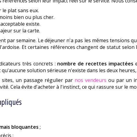
es références selon leur impact réel sur le service. Nous con
 le plat sans eux.
 moins bien ou plus cher.
 acceptable existe.
majeur sur la carte.
t par semaine. Le déjeuner n'a pas les mêmes tensions que 
rdoise. Et certaines références changent de statut selon 
dicateurs très concrets :
nombre de recettes impactées
 qu'aucune solution sérieuse n'existe dans les deux heures, 
s sites, un passage régulier par
nos vendeurs
ou par un in
vité. Cela évite d'acheter à l'instinct, ce qui rassure sur le 
mpliqués
s mais bloquantes
;
récis ;