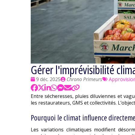
Gérer l'imprévisibilité cli
Date
Publié
Tags
9 déc. 2025
Chrono Primeurs
Approvisi
:
par
:
Entre sécheresses, pluies diluviennes et vag
les restaurateurs, GMS et collectivités. L’object
Pourquoi le climat influence directem
Les variations climatiques modifient désorm