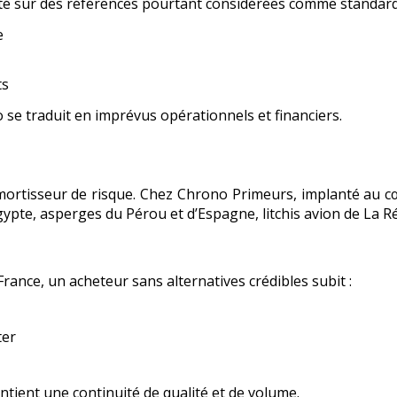
lité sur des références pourtant considérées comme standard
e
ts
o se traduit en imprévus opérationnels et financiers.
amortisseur de risque. Chez Chrono Primeurs, implanté au cœ
gypte, asperges du Pérou et d’Espagne, litchis avion de La Ré
rance, un acheteur sans alternatives crédibles subit :
ter
ntient une continuité de qualité et de volume.