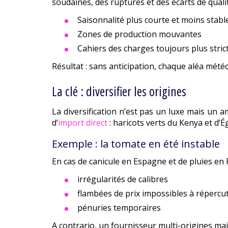
soudaines, des ruptures et des écarts de qua
Saisonnalité plus courte et moins stabl
Zones de production mouvantes
Cahiers des charges toujours plus stric
Résultat : sans anticipation, chaque aléa mété
La clé : diversifier les origines
La diversification n’est pas un luxe mais un 
d’
import direct
: haricots verts du Kenya et d’É
Exemple : la tomate en été instable
En cas de canicule en Espagne et de pluies en F
irrégularités de calibres
flambées de prix impossibles à répercu
pénuries temporaires
A contrario, un fournisseur multi-origines mai