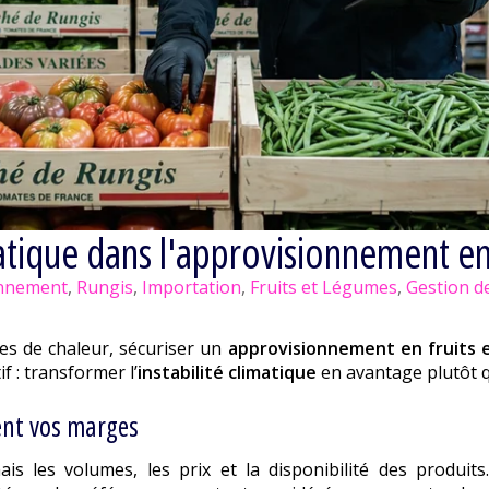
matique dans l'approvisionnement en
onnement
,
Rungis
,
Importation
,
Fruits et Légumes
,
Gestion d
ues de chaleur, sécuriser un
approvisionnement en fruits 
if : transformer l’
instabilité climatique
en avantage plutôt q
ent vos marges
ais les volumes, les prix et la disponibilité des produi