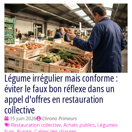
Légume irrégulier mais conforme :
éviter le faux bon réflexe dans un
appel d'offres en restauration
collective
Date
Publié
15 juin 2026
Chrono Primeurs
:
Tags
par
Restauration collective
,
Achats publics
,
Légumes
:
frais
,
Rungis
,
Cahier des charges