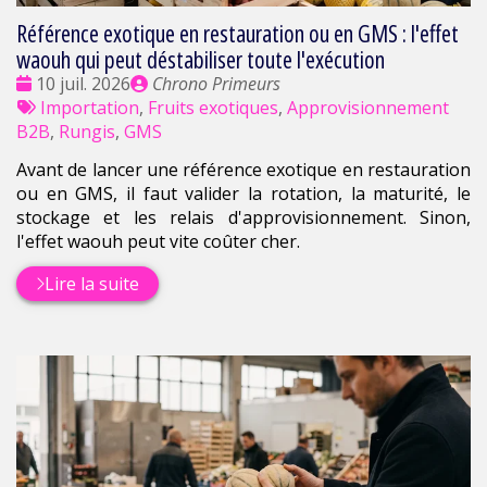
Référence exotique en restauration ou en GMS : l'effet
waouh qui peut déstabiliser toute l'exécution
Date
Publié
10 juil. 2026
Chrono Primeurs
:
Tags
par
Importation
,
Fruits exotiques
,
Approvisionnement
:
B2B
,
Rungis
,
GMS
Avant de lancer une référence exotique en restauration
ou en GMS, il faut valider la rotation, la maturité, le
stockage et les relais d'approvisionnement. Sinon,
l'effet waouh peut vite coûter cher.
Lire la suite