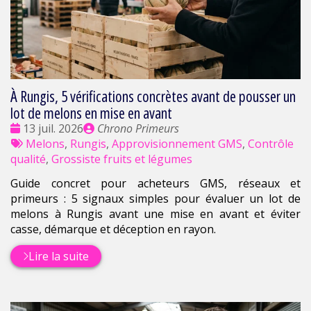
À Rungis, 5 vérifications concrètes avant de pousser un
lot de melons en mise en avant
Date
Publié
13 juil. 2026
Chrono Primeurs
:
Tags
par
Melons
,
Rungis
,
Approvisionnement GMS
,
Contrôle
:
qualité
,
Grossiste fruits et légumes
Guide concret pour acheteurs GMS, réseaux et
primeurs : 5 signaux simples pour évaluer un lot de
melons à Rungis avant une mise en avant et éviter
casse, démarque et déception en rayon.
Lire la suite