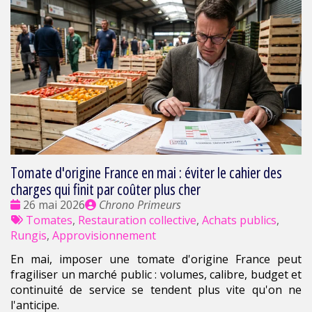
Tomate d'origine France en mai : éviter le cahier des
charges qui finit par coûter plus cher
Date
Publié
26 mai 2026
Chrono Primeurs
:
Tags
par
Tomates
,
Restauration collective
,
Achats publics
,
:
Rungis
,
Approvisionnement
En mai, imposer une tomate d'origine France peut
fragiliser un marché public : volumes, calibre, budget et
continuité de service se tendent plus vite qu'on ne
l'anticipe.