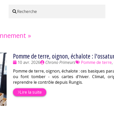
onnement
»
Pomme de terre, oignon, échalote : l'ossatur
Date
Publié
Tags
10 avr. 2026
Chrono Primeurs
Pomme de terre
,
:
par
:
Pomme de terre, oignon, échalote : ces basiques para
ou font tomber - vos cartes d'hiver. Climat, ori
reprendre le contrôle depuis Rungis.
Lire la suite