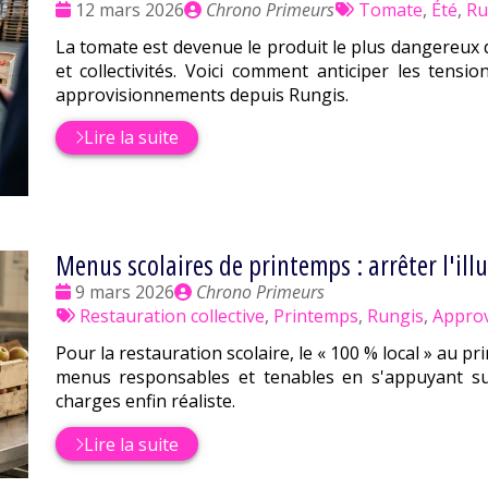
Date
Publié
Tags
12 mars 2026
Chrono Primeurs
Tomate
,
Été
,
Ru
:
par
:
La tomate est devenue le produit le plus dangereux 
et collectivités. Voici comment anticiper les tensi
approvisionnements depuis Rungis.
Lire la suite
Menus scolaires de printemps : arrêter l'illu
Date
Publié
9 mars 2026
Chrono Primeurs
:
Tags
par
Restauration collective
,
Printemps
,
Rungis
,
Appro
:
Pour la restauration scolaire, le « 100 % local » au pr
menus responsables et tenables en s'appuyant sur
charges enfin réaliste.
Lire la suite