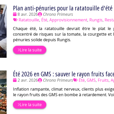
Plan anti-pénuries pour la ratatouille d'été
Date
Publié
8 avr. 2026
Chrono Primeurs
:
Tags
par
Ratatouille
,
Été
,
Approvisionnement
,
Rungis
,
Resta
:
Chaque été, la ratatouille devrait être le plat le 
concentré de risques sur la tomate, la courgette et 
pénuries solide depuis Rungis.
Lire la suite
Été 2026 en GMS : sauver le rayon fruits face
Date
Publié
Tags
2 avr. 2026
Chrono Primeurs
Été
,
GMS
,
Fruits
,
A
:
par
:
Inflation rampante, climat nerveux, clients plus exi
le rayon fruits des GMS en bombe à retardement. Voi
Lire la suite