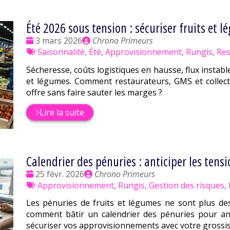
Été 2026 sous tension : sécuriser fruits et l
Date
Publié
3 mars 2026
Chrono Primeurs
:
Tags
par
Saisonnalité
,
Été
,
Approvisionnement
,
Rungis
,
Res
:
Sécheresse, coûts logistiques en hausse, flux instable
et légumes. Comment restaurateurs, GMS et collectiv
offre sans faire sauter les marges ?
Lire la suite
Calendrier des pénuries : anticiper les tensi
Date
Publié
25 févr. 2026
Chrono Primeurs
:
Tags
par
Approvisionnement
,
Rungis
,
Gestion des risques
,
:
Les pénuries de fruits et légumes ne sont plus de
comment bâtir un calendrier des pénuries pour ant
sécuriser vos approvisionnements avec votre grossis