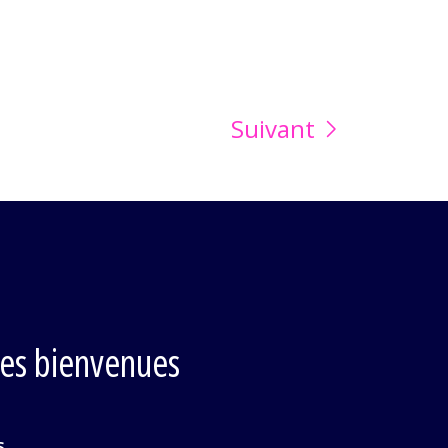
Suivant
les bienvenues
s