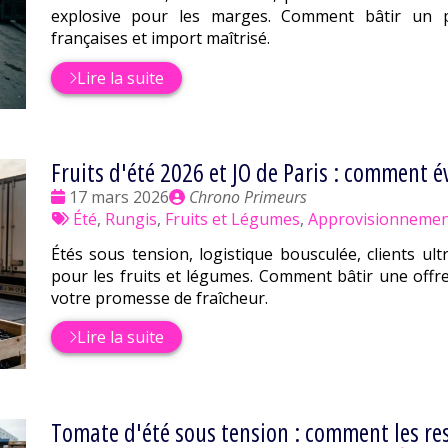
explosive pour les marges. Comment bâtir un pl
françaises et import maîtrisé.
Lire la suite
Fruits d'été 2026 et JO de Paris : comment é
Date
Publié
17 mars 2026
Chrono Primeurs
:
Tags
par
Été
,
Rungis
,
Fruits et Légumes
,
Approvisionnemen
:
Étés sous tension, logistique bousculée, clients ul
pour les fruits et légumes. Comment bâtir une offre 
votre promesse de fraîcheur.
Lire la suite
Tomate d'été sous tension : comment les res