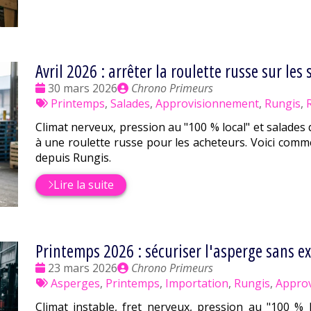
Avril 2026 : arrêter la roulette russe sur le
Date
Publié
30 mars 2026
Chrono Primeurs
:
Tags
par
Printemps
,
Salades
,
Approvisionnement
,
Rungis
,
R
:
Climat nerveux, pression au "100 % local" et salades 
à une roulette russe pour les acheteurs. Voici comm
depuis Rungis.
Lire la suite
Printemps 2026 : sécuriser l'asperge sans e
Date
Publié
23 mars 2026
Chrono Primeurs
:
Tags
par
Asperges
,
Printemps
,
Importation
,
Rungis
,
Appro
:
Climat instable, fret nerveux, pression au "100 % 